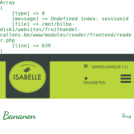
Array

(

    [type] => 8

    [message] => Undefined index: sessionid

    [file] => /mnt/bilbo-
disk1/websites/fruithandel-
callens.be/www/modules/reader/frontend/reade
r.php

    [line] => 639

WINKELMANDJE (
0
)
FAVORIETEN
Bananen
Terug