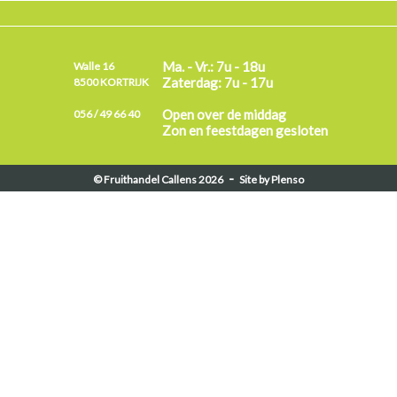
Ma. - Vr.: 7u - 18u
Walle 16
Zaterdag: 7u - 17u
8500 KORTRIJK
Open over de middag
056 / 49 66 40
Zon en feestdagen gesloten
-
© Fruithandel Callens 2026
Site by Plenso